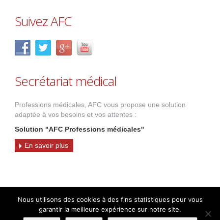
Suivez AFC
Secrétariat médical
Professions médicales, AFC vous propose une solution
adaptée à vos besoins et vos attentes :
Solution "AFC Professions médicales"
En savoir plus
Nous utilisons des cookies à des fins statistiques pour vous
2017 AFC
- Tous droits réservés -
Crédits
-
Mentions légales
-
garantir la meilleure expérience sur notre site.
Politique de confidentialité
-
Contact
-
Plan du site
- 