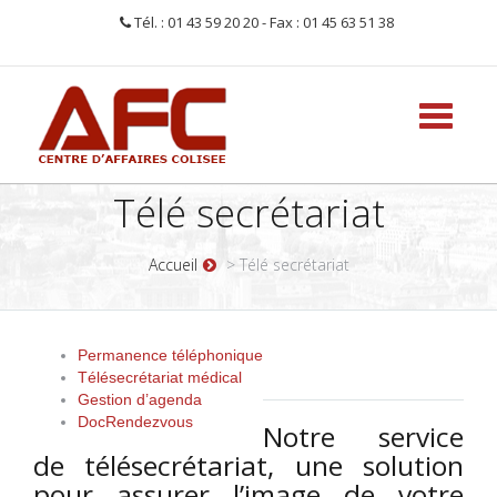
Tél. : 01 43 59 20 20 - Fax : 01 45 63 51 38
Toggle
navigati
Télé secrétariat
Accueil
> Télé secrétariat
Permanence téléphonique
Télésecrétariat médical
Gestion d’agenda
DocRendezvous
Notre service
de télésecrétariat, une solution
pour assurer l’image de votre