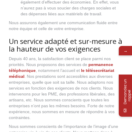
également d’effectuer des économies. En effet, vous
n’aurez pas à vous soucier des charges sociales et
des dépenses liées aux matériels de travail.
Nous assurons également une communication fluide entre
notre équipe et celle de votre entreprise.
Un service adapté et sur-mesure à
la hauteur de vos exigences
→
Depuis 40 ans, la satisfaction client se place parmi nos
priorités. Nous proposons des services de
permanence
téléphonique
, notamment l’accueil et
le télésecrétariat
médical
. Nos prestations sont accessibles aux diverses
D
e
m
a
n
d
e
z
u
n
r
a
p
p
e
entreprises, quelle que soit sa taille. Nous adaptons nos
services en fonction des exigences de nos clients. Nous
l
intervenons pour les PME, des professions libérales, des
artisans, etc. Nous sommes conscients que toutes les
entreprises n’ont pas les mêmes besoins. Forte de notre
expérience, nous sommes en mesure de répondre à vos
contraintes.
Nous sommes conscients de l’importance de l’image d’une