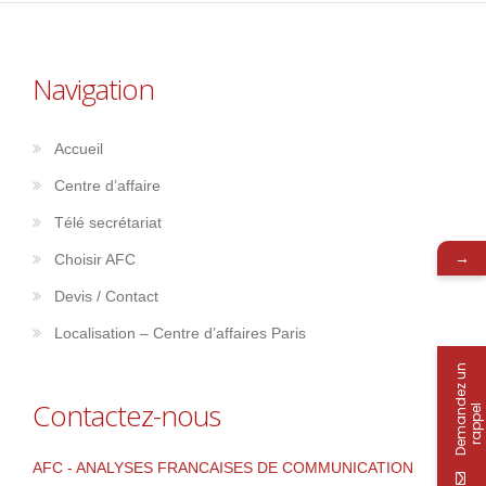
Navigation
Accueil
Centre d’affaire
Télé secrétariat
→
Choisir AFC
Devis / Contact
Localisation – Centre d’affaires Paris
D
e
m
a
n
d
e
z
u
n
r
a
p
p
e
Contactez-nous
l
AFC - ANALYSES FRANCAISES DE COMMUNICATION