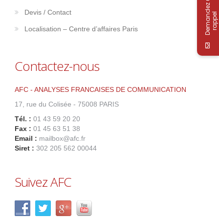
D
e
m
a
n
d
e
z
u
n
r
a
p
p
e
Devis / Contact
l
Localisation – Centre d’affaires Paris
Contactez-nous
AFC - ANALYSES FRANCAISES DE COMMUNICATION
17, rue du Colisée - 75008 PARIS
Tél. :
01 43 59 20 20
Fax :
01 45 63 51 38
Email :
mailbox@afc.fr
Siret :
302 205 562 00044
Suivez AFC